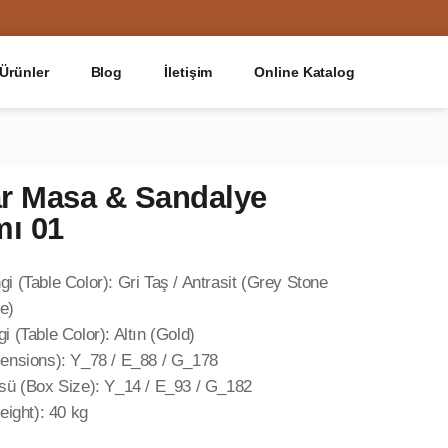
Ürünler
Blog
İletişim
Online Katalog
r Masa & Sandalye
mı 01
 (Table Color): Gri Taş / Antrasit (Grey Stone
te)
 (Table Color): Altın (Gold)
ensions): Y_78 / E_88 / G_178
sü (Box Size): Y_14 / E_93 / G_182
eight): 40 kg