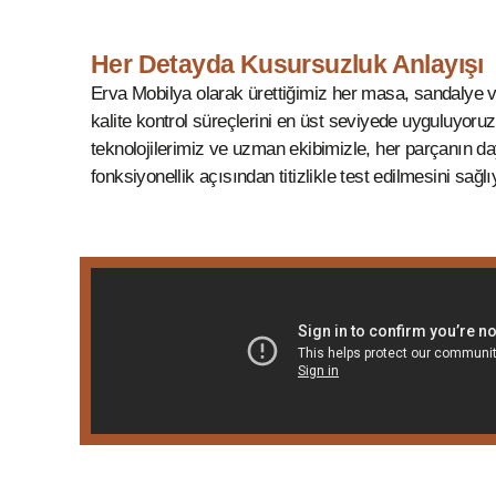
Her Detayda Kusursuzluk Anlayışı
Erva Mobilya olarak ürettiğimiz her masa, sandalye
kalite kontrol süreçlerini en üst seviyede uyguluyoru
teknolojilerimiz ve uzman ekibimizle, her parçanın day
fonksiyonellik açısından titizlikle test edilmesini sağl