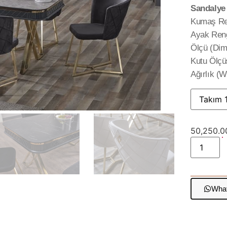
Sandalye
Kumaş Ren
Ayak Rengi
Ölçü (Dim
Kutu Ölçüs
Ağırlık (W
50,250.
What