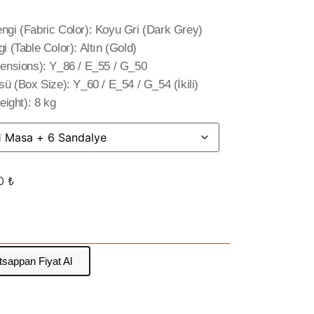
gi (Fabric Color): Koyu Gri (Dark Grey)
 (Table Color): Altın (Gold)
ensions): Y_86 / E_55 / G_50
ü (Box Size): Y_60 / E_54 / G_54 (İkili)
eight): 8 kg
00
₺
sappan Fiyat Al