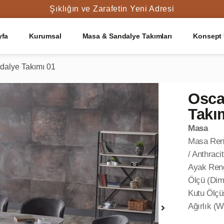
Şıklığın ve Zarafetin Yeni Adresi
yfa
Kurumsal
Masa & Sandalye Takımları
Konsept 
dalye Takımı 01
Osca
Takı
Masa
Masa Rengi
/ Anthraci
Ayak Rengi
Ölçü (Dim
Kutu Ölçü
Ağırlık (W