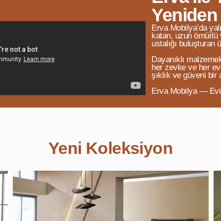
Yeniden
Erva Mobilya’da yal
katan, uzun ömürlü 
ustalığı buluşturan ü
Dayanıklı malzemeler
her zevke ve her ev
şıklık ve güveni bir
Erva Mobilya — Evini
Yeni Koleksiyon