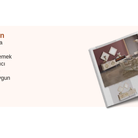
in
ya
yemek
ıcı
e
uygun