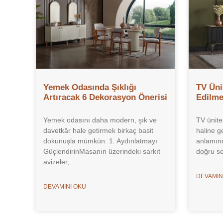
Yemek Odasında Şıklığı
TV Üni
Artıracak 6 Dekorasyon Önerisi
Edilme
Yemek odasını daha modern, şık ve
TV ünite
davetkâr hale getirmek birkaç basit
haline g
dokunuşla mümkün. 1. Aydınlatmayı
anlamınd
GüçlendirinMasanın üzerindeki sarkıt
doğru se
avizeler,
DEVAMIN
DEVAMINI OKU