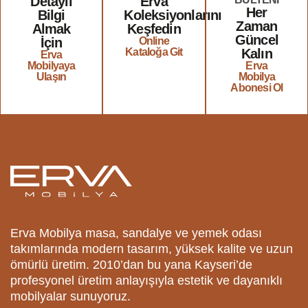
Detaylı
Erva
Her
Bilgi
Koleksiyonlarını
Zaman
Almak
Keşfedin
Güncel
İçin
Online
Kataloğa Git
Kalın
Erva
Mobilyaya
Erva
Ulaşın
Mobilya
Abonesi Ol
Erva Mobilya masa, sandalye ve yemek odası
takımlarında modern tasarım, yüksek kalite ve uzun
ömürlü üretim. 2010’dan bu yana Kayseri’de
profesyonel üretim anlayışıyla estetik ve dayanıklı
mobilyalar sunuyoruz.